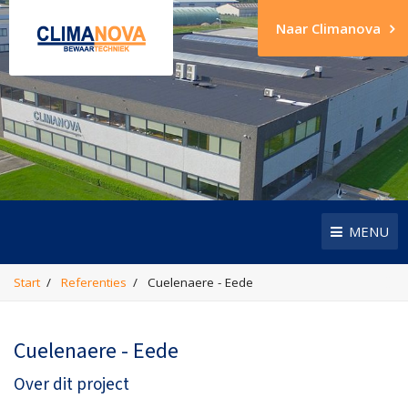
Naar Climanova
MENU
Start
Referenties
Cuelenaere - Eede
Cuelenaere - Eede
Over dit project